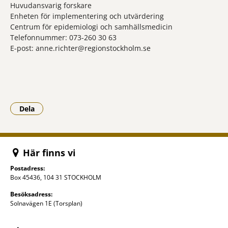
Huvudansvarig forskare
Enheten för implementering och utvärdering
Centrum för epidemiologi och samhällsmedicin
Telefonnummer: 073-260 30 63
E-post: anne.richter@regionstockholm.se
Dela
- Klicka för att öppna delningsalternativ.
Här finns vi
Postadress:
Box 45436, 104 31 STOCKHOLM
Besöksadress:
Solnavägen 1E (Torsplan)