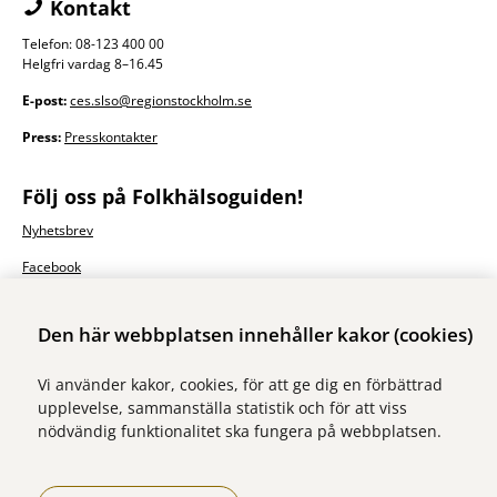
Kontakt
Telefon: 08-123 400 00
Helgfri vardag 8–16.45
E-post:
ces.slso@regionstockholm.se
Press:
Presskontakter
Följ oss på Folkhälsoguiden!
Nyhetsbrev
Facebook
Den här webbplatsen innehåller kakor (cookies)
Vi använder kakor, cookies, för att ge dig en förbättrad
upplevelse, sammanställa statistik och för att viss
nödvändig funktionalitet ska fungera på webbplatsen.
Vi ingår i Stockholms läns sjukvårdsområde som erbjuder hälso- och
sjukvård i Region Stockholms regi.