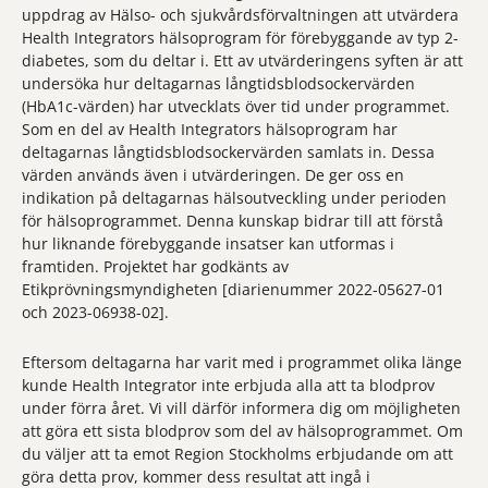
uppdrag av Hälso- och sjukvårdsförvaltningen att utvärdera
Health Integrators hälsoprogram för förebyggande av typ 2-
diabetes, som du deltar i. Ett av utvärderingens syften är att
undersöka hur deltagarnas långtidsblodsockervärden
(HbA1c-värden) har utvecklats över tid under programmet.
Som en del av Health Integrators hälsoprogram har
deltagarnas långtidsblodsockervärden samlats in. Dessa
värden används även i utvärderingen. De ger oss en
indikation på deltagarnas hälsoutveckling under perioden
för hälsoprogrammet. Denna kunskap bidrar till att förstå
hur liknande förebyggande insatser kan utformas i
framtiden. Projektet har godkänts av
Etikprövningsmyndigheten [diarienummer 2022-05627-01
och 2023-06938-02].
Eftersom deltagarna har varit med i programmet olika länge
kunde Health Integrator inte erbjuda alla att ta blodprov
under förra året. Vi vill därför informera dig om möjligheten
att göra ett sista blodprov som del av hälsoprogrammet. Om
du väljer att ta emot Region Stockholms erbjudande om att
göra detta prov, kommer dess resultat att ingå i