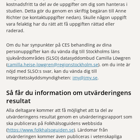
kostnadsfritt ta del av de uppgifter om dig som hanteras i
studien. Detta gör du genom en skriftig begäran till Anne
Richter (se kontaktuppgifter nedan). Skulle någon uppgift
vara felaktig har du rätt att få uppgiften rättad eller
raderad.
Om du har synpunkter på CES behandling av dina
personuppgifter kan du vända dig till Stockholms läns
sjukvårdsområdes (SLSO) datasyddombud Camilla Löwgren
(
camilla.heise-lowgren@regionstockholm.se
). om du inte är
nöjd med SLSO:s svar, kan du vända dig till
Integritetsskyddsmyndigheten:
imy@imy.se
.
Så får du information om utvärderingens
resultat
Alla deltagare kommer att få möjlighet att ta del av
utvärderingens resultat genom en utvärderingsrapport som
ska publiceras på Folkhälsoguidens webbsida
(
https://www.folkhalsoguiden.se
). Lärdomar från
utvärderingen kommer även publiceras i vetenskapliga